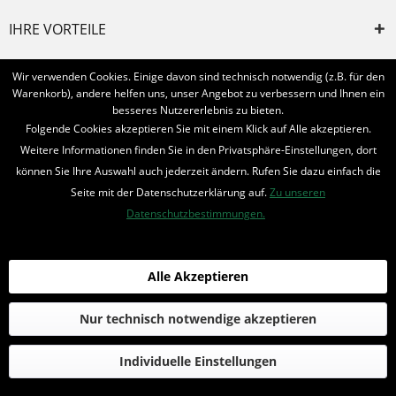
IHRE VORTEILE
INFORMIERT BLEIBEN
Wir verwenden Cookies. Einige davon sind technisch notwendig (z.B. für den
Warenkorb), andere helfen uns, unser Angebot zu verbessern und Ihnen ein
Bestellung widerrufen
besseres Nutzererlebnis zu bieten.
Folgende Cookies akzeptieren Sie mit einem Klick auf Alle akzeptieren.
* Alle Preise inkl. MwSt. und zzgl.
Bearbeitungspauschale
Weitere Informationen finden Sie in den Privatsphäre-Einstellungen, dort
können Sie Ihre Auswahl auch jederzeit ändern. Rufen Sie dazu einfach die
© 2016-2022 Romantruhe - Buchversand, Joachim Otto
Seite mit der Datenschutzerklärung auf.
Zu unseren
die profilschmiede - Internetagentur
Datenschutzbestimmungen.
Alle Akzeptieren
Nur technisch notwendige akzeptieren
Individuelle Einstellungen