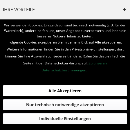
IHRE VORTEILE
INFORMIERT BLEIBEN
Wir verwenden Cookies. Einige davon sind technisch notwendig (z.B. für den
Warenkorb), andere helfen uns, unser Angebot zu verbessern und Ihnen ein
Bestellung widerrufen
besseres Nutzererlebnis zu bieten.
Folgende Cookies akzeptieren Sie mit einem Klick auf Alle akzeptieren.
* Alle Preise inkl. MwSt. und zzgl.
Bearbeitungspauschale
Weitere Informationen finden Sie in den Privatsphäre-Einstellungen, dort
können Sie Ihre Auswahl auch jederzeit ändern. Rufen Sie dazu einfach die
© 2016-2022 Romantruhe - Buchversand, Joachim Otto
Seite mit der Datenschutzerklärung auf.
Zu unseren
die profilschmiede - Internetagentur
Datenschutzbestimmungen.
Alle Akzeptieren
Nur technisch notwendige akzeptieren
Individuelle Einstellungen