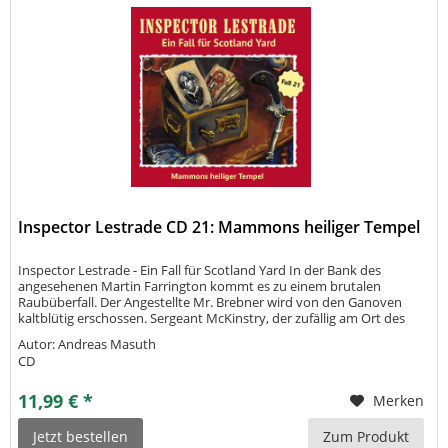
Inspector Lestrade CD 21: Mammons heiliger Tempel
Inspector Lestrade - Ein Fall für Scotland Yard In der Bank des
angesehenen Martin Farrington kommt es zu einem brutalen
Raubüberfall. Der Angestellte Mr. Brebner wird von den Ganoven
kaltblütig erschossen. Sergeant McKinstry, der zufällig am Ort des
Geschehens ist, sind die Hände gebunden. Als Lestrade und Dash
Autor: Andreas Masuth
den Fall...
CD
11,99 € *
Merken
Jetzt bestellen
Zum Produkt