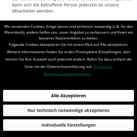
kann sich die betroffene Person jederzeit an unsere
Mitarbeiter wenden.
g) Recht auf Widerspruch
Wir verwenden Cookies. Einige davon sind technisch notwendig (z.B. für den
Warenkorb), andere helfen uns, unser Angebot zu verbessern und Ihnen ein
Jede von der Verarbeitung personenbezogener Daten
besseres Nutzererlebnis zu bieten.
betroffene Person hat das vom Europäischen Richtlinien-
Folgende Cookies akzeptieren Sie mit einem Klick auf Alle akzeptieren.
und Verordnungsgeber gewährte Recht, aus Gründen, die
Weitere Informationen finden Sie in den Privatsphäre-Einstellungen, dort
sich aus ihrer besonderen Situation ergeben, jederzeit
können Sie Ihre Auswahl auch jederzeit ändern. Rufen Sie dazu einfach die
gegen die Verarbeitung sie betreffender
personenbezogener Daten, die aufgrund von Art. 6 Abs. 1
Seite mit der Datenschutzerklärung auf.
Zu unseren
Buchstaben e oder f DS-GVO erfolgt, Widerspruch
Datenschutzbestimmungen.
einzulegen. Dies gilt auch für ein auf diese Bestimmungen
gestütztes Profiling.
Alle Akzeptieren
Unser Unternehmen verarbeitet die personenbezogenen
Daten im Falle des Widerspruchs nicht mehr, es sei denn,
wir können zwingende schutzwürdige Gründe für die
Nur technisch notwendige akzeptieren
Verarbeitung nachweisen, die den Interessen, Rechten und
Freiheiten der betroffenen Person überwiegen, oder die
Individuelle Einstellungen
Verarbeitung dient der Geltendmachung, Ausübung oder
Verteidigung von Rechtsansprüchen.