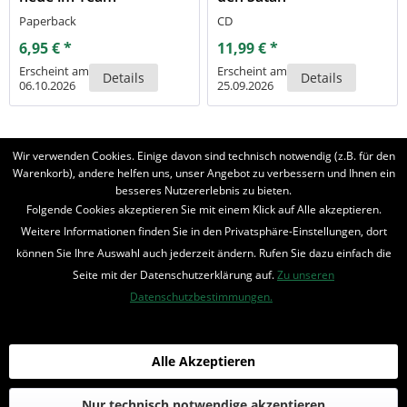
Paperback
CD
6,95 € *
11,99 € *
Erscheint am
Erscheint am
Details
Details
06.10.2026
25.09.2026
Wir verwenden Cookies. Einige davon sind technisch notwendig (z.B. für den
Warenkorb), andere helfen uns, unser Angebot zu verbessern und Ihnen ein
besseres Nutzererlebnis zu bieten.
Folgende Cookies akzeptieren Sie mit einem Klick auf Alle akzeptieren.
BELIEBTE SERIEN
Weitere Informationen finden Sie in den Privatsphäre-Einstellungen, dort
UNSER SHOP
können Sie Ihre Auswahl auch jederzeit ändern. Rufen Sie dazu einfach die
Seite mit der Datenschutzerklärung auf.
Zu unseren
IHRE VORTEILE
Datenschutzbestimmungen.
INFORMIERT BLEIBEN
Alle Akzeptieren
Bestellung widerrufen
* Alle Preise inkl. MwSt. und zzgl.
Bearbeitungspauschale
Nur technisch notwendige akzeptieren