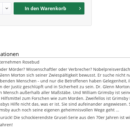
In den
Warenkorb
ationen
nternehmen Rosebud
 oder Mörder? Wissenschaftler oder Verbrecher? Nobelpreisverdächt
Glenn Morton sich seiner Zwiespältigkeit bewusst. Er suche nicht
benden Menschen - und nur die Betroffenen haben Gelegenheit, ihr 
 der Justiz geschlüpft und in Sicherheit zu sein. Dr. Glenn Morton
ein Mensch außerhalb aller Maßstäbe. Und William Grimsby ist sei
le Hilfsmittel zum Forschen wie zum Morden. Zweifellos ist Grimsby
ys Hilfe nicht das, was er ist. Sie sind aufeinander angewiesen. S
msby auch noch seine eigenen geheimnisvollen Wege geht ...
zurück! Die schockierendste Grusel-Serie aus den 70er Jahren ist 
Jahren!