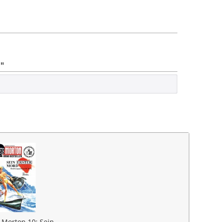
"
 Morton 10: Sein