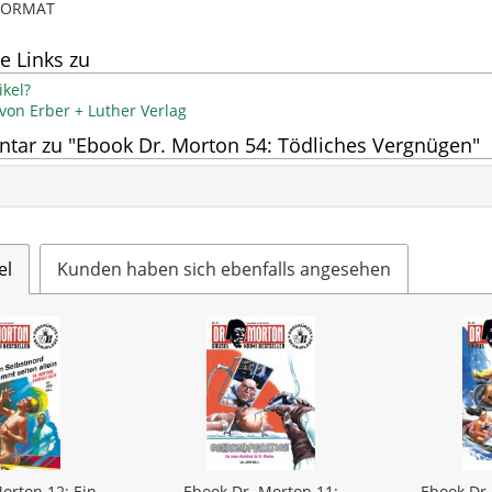
-FORMAT
e Links zu
kel?
 von Erber + Luther Verlag
ar zu "Ebook Dr. Morton 54: Tödliches Vergnügen"
el
Kunden haben sich ebenfalls angesehen
orton 12: Ein
Ebook Dr. Morton 11:
Ebook Dr.