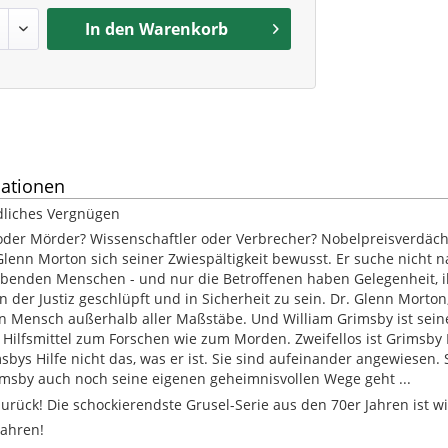
In den
Warenkorb
ationen
dliches Vergnügen
 oder Mörder? Wissenschaftler oder Verbrecher? Nobelpreisverdächt
Glenn Morton sich seiner Zwiespältigkeit bewusst. Er suche nicht
benden Menschen - und nur die Betroffenen haben Gelegenheit, ihr 
 der Justiz geschlüpft und in Sicherheit zu sein. Dr. Glenn Morton
ein Mensch außerhalb aller Maßstäbe. Und William Grimsby ist sei
le Hilfsmittel zum Forschen wie zum Morden. Zweifellos ist Grimsby
ys Hilfe nicht das, was er ist. Sie sind aufeinander angewiesen. S
msby auch noch seine eigenen geheimnisvollen Wege geht ...
zurück! Die schockierendste Grusel-Serie aus den 70er Jahren ist 
Jahren!