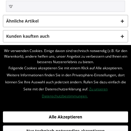
'0'
Ähnliche Artikel
Kunden kauften auch
Wir verwenden Cookies. Einige davon sind technisch notwendig (z.B. für den
Kunden haben sich ebenfalls angesehen
Warenkorb), andere helfen uns, unser Angebot zu verbessern und Ihnen ein
besseres Nutzererlebnis zu bieten.
BELIEBTE SERIEN
Folgende Cookies akzeptieren Sie mit einem Klick auf Alle akzeptieren.
Weitere Informationen finden Sie in den Privatsphäre-Einstellungen, dort
UNSER SHOP
können Sie Ihre Auswahl auch jederzeit ändern. Rufen Sie dazu einfach die
Seite mit der Datenschutzerklärung auf.
Zu unseren
IHRE VORTEILE
Datenschutzbestimmungen.
INFORMIERT BLEIBEN
Bestellung widerrufen
Alle Akzeptieren
* Alle Preise inkl. MwSt. und zzgl.
Bearbeitungspauschale
Nur technisch notwendige akzeptieren