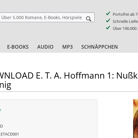
Portofrei ab 
Schnelle Lief
Über 190.000
E-BOOKS
AUDIO
MP3
SCHNÄPPCHEN
LOAD E. T. A. Hoffmann 1: Nußk
nig
*
AD
ETACD001