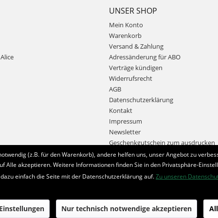
UNSER SHOP
Mein Konto
Warenkorb
Versand & Zahlung
Alice
Adressänderung für ABO
Verträge kündigen
Widerrufsrecht
AGB
Datenschutzerklärung
Kontakt
Impressum
Newsletter
Geschenkgutschein zum ausdrucken
notwendig (z.B. für den Warenkorb), andere helfen uns, unser Angebot zu verbess
uf Alle akzeptieren. Weitere Informationen finden Sie in den Privatsphäre-Einstel
Bestellung widerrufen
 dazu einfach die Seite mit der Datenschutzerklärung auf.
Zu unseren Datenschu
* Alle Preise inkl. MwSt. und zzgl.
Bearbeitungspauschale
 Einstellungen
Nur technisch notwendige akzeptieren
Al