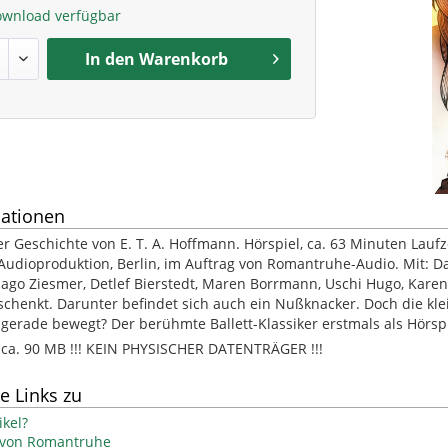
ownload verfügbar
In den
Warenkorb
ationen
r Geschichte von E. T. A. Hoffmann. Hörspiel, ca. 63 Minuten Laufz
Audioproduktion, Berlin, im Auftrag von Romantruhe-Audio. Mit: Da
iago Ziesmer, Detlef Bierstedt, Maren Borrmann, Uschi Hugo, Kar
schenkt. Darunter befindet sich auch ein Nußknacker. Doch die klei
gerade bewegt? Der berühmte Ballett-Klassiker erstmals als Hörspi
. 90 MB !!! KEIN PHYSISCHER DATENTRÄGER !!!
e Links zu
kel?
l von Romantruhe