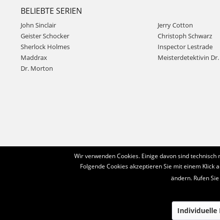
BELIEBTE SERIEN
John Sinclair
Jerry Cotton
Geister Schocker
Christoph Schwarz
Sherlock Holmes
Inspector Lestrade
Maddrax
Meisterdetektivin Dr. 
Dr. Morton
Wir verwenden Cookies. Einige davon sind technisch 
Folgende Cookies akzeptieren Sie mit einem Klick a
ändern. Rufen Sie
Individuelle
© 2016-2022 Romantruhe - Buchversand, Joachim Otto