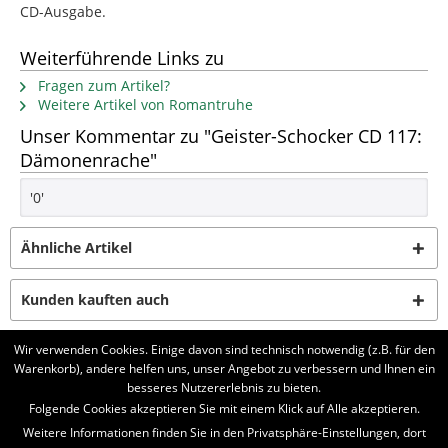
CD-Ausgabe.
Weiterführende Links zu
Fragen zum Artikel?
Weitere Artikel von Romantruhe
Unser Kommentar zu "Geister-Schocker CD 117:
Dämonenrache"
'0'
Ähnliche Artikel
Kunden kauften auch
Wir verwenden Cookies. Einige davon sind technisch notwendig (z.B. für den
Kunden haben sich ebenfalls angesehen
Warenkorb), andere helfen uns, unser Angebot zu verbessern und Ihnen ein
besseres Nutzererlebnis zu bieten.
BELIEBTE SERIEN
Folgende Cookies akzeptieren Sie mit einem Klick auf Alle akzeptieren.
Weitere Informationen finden Sie in den Privatsphäre-Einstellungen, dort