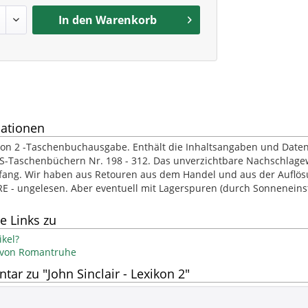
In den
Warenkorb
ationen
ikon 2 -Taschenbuchausgabe. Enthält die Inhaltsangaben und Date
S-Taschenbüchern Nr. 198 - 312. Das unverzichtbare Nachschlagew
fang. Wir haben aus Retouren aus dem Handel und aus der Auflös
RE - ungelesen. Aber eventuell mit Lagerspuren (durch Sonnenein
e Links zu
kel?
l von Romantruhe
r zu "John Sinclair - Lexikon 2"