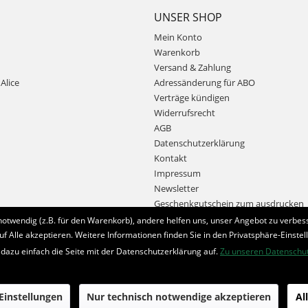
UNSER SHOP
Mein Konto
Warenkorb
Versand & Zahlung
Alice
Adressänderung für ABO
Verträge kündigen
Widerrufsrecht
AGB
Datenschutzerklärung
Kontakt
Impressum
Newsletter
Geschenkgutschein zum ausdrucken
notwendig (z.B. für den Warenkorb), andere helfen uns, unser Angebot zu verbess
uf Alle akzeptieren. Weitere Informationen finden Sie in den Privatsphäre-Einstel
Bestellung widerrufen
 dazu einfach die Seite mit der Datenschutzerklärung auf.
Zu unseren Datenschu
* Alle Preise inkl. MwSt. und zzgl.
Bearbeitungspauschale
 Einstellungen
Nur technisch notwendige akzeptieren
Al