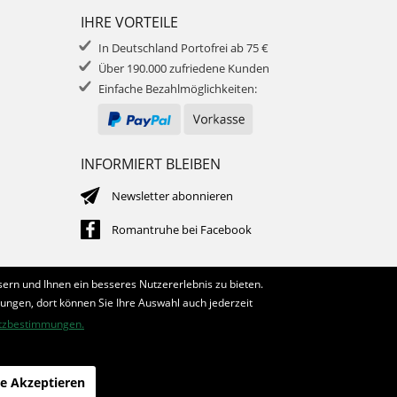
IHRE VORTEILE
In Deutschland Portofrei ab 75 €
Über 190.000 zufriedene Kunden
Einfache Bezahlmöglichkeiten:
INFORMIERT BLEIBEN
Newsletter abonnieren
Romantruhe bei Facebook
ern und Ihnen ein besseres Nutzererlebnis zu bieten.
lungen, dort können Sie Ihre Auswahl auch jederzeit
tzbestimmungen.
le Akzeptieren
die profilschmiede - Internetagentur