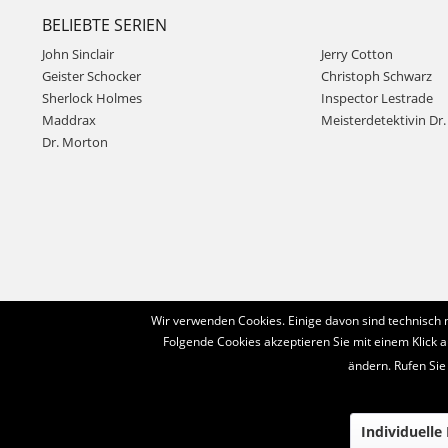
BELIEBTE SERIEN
John Sinclair
Jerry Cotton
Geister Schocker
Christoph Schwarz
Sherlock Holmes
Inspector Lestrade
Maddrax
Meisterdetektivin Dr. 
Dr. Morton
Wir verwenden Cookies. Einige davon sind technisch 
Folgende Cookies akzeptieren Sie mit einem Klick a
ändern. Rufen Sie
Individuelle
© 2016-2022 Romantruhe - Buchversand, Joachim Otto