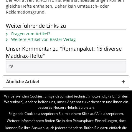
der Vorrat reicht. ACHTUNG: Mehrfachbestellungen können
gleiche Hefte enthalten. Daher kein Umtausch- oder
Reklamationsgrund.
Weiterführende Links zu
Fragen zum Artikel?
Weitere Artikel von Bastei-Verlag
Unser Kommentar zu "Romanpaket: 15 diverse
Maddrax-Hefte"
'0'
Ähnliche Artikel
Wir verwenden Cookies. Einige davon sind technisch notwendig (z.B. für den
Kunden haben sich ebenfalls angesehen
Warenkorb), andere helfen uns, unser Angebot zu verbessern und Ihnen ein
besseres Nutzererlebnis zu bieten.
BELIEBTE SERIEN
Folgende Cookies akzeptieren Sie mit einem Klick auf Alle akzeptieren.
Weitere Informationen finden Sie in den Privatsphäre-Einstellungen, dort
UNSER SHOP
können Sie Ihre Auswahl auch jederzeit ändern. Rufen Sie dazu einfach die