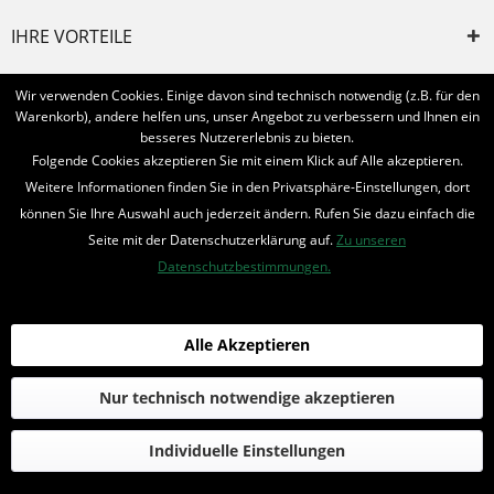
IHRE VORTEILE
INFORMIERT BLEIBEN
Wir verwenden Cookies. Einige davon sind technisch notwendig (z.B. für den
Warenkorb), andere helfen uns, unser Angebot zu verbessern und Ihnen ein
Bestellung widerrufen
besseres Nutzererlebnis zu bieten.
Folgende Cookies akzeptieren Sie mit einem Klick auf Alle akzeptieren.
* Alle Preise inkl. MwSt. und zzgl.
Bearbeitungspauschale
Weitere Informationen finden Sie in den Privatsphäre-Einstellungen, dort
können Sie Ihre Auswahl auch jederzeit ändern. Rufen Sie dazu einfach die
© 2016-2022 Romantruhe - Buchversand, Joachim Otto
Seite mit der Datenschutzerklärung auf.
Zu unseren
die profilschmiede - Internetagentur
Datenschutzbestimmungen.
Alle Akzeptieren
Nur technisch notwendige akzeptieren
Individuelle Einstellungen