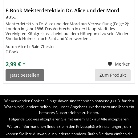
E-Book Meisterdetektivin Dr. Alice und der Mord
aus...
Meisterdetektivin Dr. Alice und der Mord aus Verzweiflung (Folge 2):
London im Jahr 1886. Das Verbrechen in der Hauptstadt des
Vereinigten Königreichs scheint auf dem Höhepunkt zu sein. Weder
Sherlock Holmes, noch Scotland Yard werden...
Autor: Alice LeBain-Chester
E-Book
2,99 € *
Merken
Jetzt bestellen
Zum Produkt
Wir verwenden Cookies. Einige davon sind technisch notwendig (z.B. für den
Warenkorb), andere helfen uns, unser Angebot zu verbessern und Ihnen ein
besseres Nutzererlebnis zu bieten.
BELIEBTE SERIEN
Folgende Cookies akzeptieren Sie mit einem Klick auf Alle akzeptieren.
Weitere Informationen finden Sie in den Privatsphäre-Einstellungen, dort
UNSER SHOP
können Sie Ihre Auswahl auch jederzeit ändern. Rufen Sie dazu einfach die