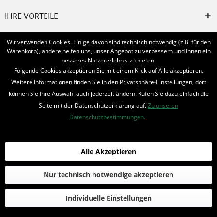
IHRE VORTEILE
INFORMIERT BLEIBEN
Wir verwenden Cookies. Einige davon sind technisch notwendig (z.B. für den
Warenkorb), andere helfen uns, unser Angebot zu verbessern und Ihnen ein
Bestellung widerrufen
besseres Nutzererlebnis zu bieten.
Folgende Cookies akzeptieren Sie mit einem Klick auf Alle akzeptieren.
* Alle Preise inkl. MwSt. und zzgl.
Bearbeitungspauschale
Weitere Informationen finden Sie in den Privatsphäre-Einstellungen, dort
können Sie Ihre Auswahl auch jederzeit ändern. Rufen Sie dazu einfach die
© 2016-2022 Romantruhe - Buchversand, Joachim Otto
Seite mit der Datenschutzerklärung auf.
Zu unseren
die profilschmiede - Internetagentur
Datenschutzbestimmungen.
Alle Akzeptieren
Nur technisch notwendige akzeptieren
Individuelle Einstellungen