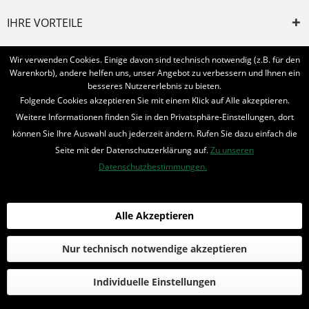
IHRE VORTEILE
INFORMIERT BLEIBEN
Wir verwenden Cookies. Einige davon sind technisch notwendig (z.B. für den
Warenkorb), andere helfen uns, unser Angebot zu verbessern und Ihnen ein
Bestellung widerrufen
besseres Nutzererlebnis zu bieten.
Folgende Cookies akzeptieren Sie mit einem Klick auf Alle akzeptieren.
* Alle Preise inkl. MwSt. und zzgl.
Bearbeitungspauschale
Weitere Informationen finden Sie in den Privatsphäre-Einstellungen, dort
können Sie Ihre Auswahl auch jederzeit ändern. Rufen Sie dazu einfach die
© 2016-2022 Romantruhe - Buchversand, Joachim Otto
Seite mit der Datenschutzerklärung auf.
Zu unseren
die profilschmiede - Internetagentur
Datenschutzbestimmungen.
Alle Akzeptieren
Nur technisch notwendige akzeptieren
Individuelle Einstellungen