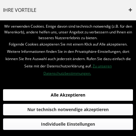
IHRE VORTEILE
INFORMIERT BLEIBEN
Wir verwenden Cookies. Einige davon sind technisch notwendig (z.B. für den
Warenkorb), andere helfen uns, unser Angebot zu verbessern und Ihnen ein
Bestellung widerrufen
besseres Nutzererlebnis zu bieten.
Folgende Cookies akzeptieren Sie mit einem Klick auf Alle akzeptieren.
* Alle Preise inkl. MwSt. und zzgl.
Bearbeitungspauschale
Weitere Informationen finden Sie in den Privatsphäre-Einstellungen, dort
können Sie Ihre Auswahl auch jederzeit ändern. Rufen Sie dazu einfach die
© 2016-2022 Romantruhe - Buchversand, Joachim Otto
Seite mit der Datenschutzerklärung auf.
Zu unseren
die profilschmiede - Internetagentur
Datenschutzbestimmungen.
Alle Akzeptieren
Nur technisch notwendige akzeptieren
Individuelle Einstellungen