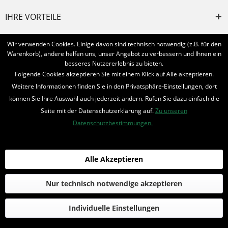
IHRE VORTEILE
INFORMIERT BLEIBEN
Wir verwenden Cookies. Einige davon sind technisch notwendig (z.B. für den
Warenkorb), andere helfen uns, unser Angebot zu verbessern und Ihnen ein
Bestellung widerrufen
besseres Nutzererlebnis zu bieten.
Folgende Cookies akzeptieren Sie mit einem Klick auf Alle akzeptieren.
* Alle Preise inkl. MwSt. und zzgl.
Bearbeitungspauschale
Weitere Informationen finden Sie in den Privatsphäre-Einstellungen, dort
können Sie Ihre Auswahl auch jederzeit ändern. Rufen Sie dazu einfach die
© 2016-2022 Romantruhe - Buchversand, Joachim Otto
Seite mit der Datenschutzerklärung auf.
Zu unseren
die profilschmiede - Internetagentur
Datenschutzbestimmungen.
Alle Akzeptieren
Nur technisch notwendige akzeptieren
Individuelle Einstellungen