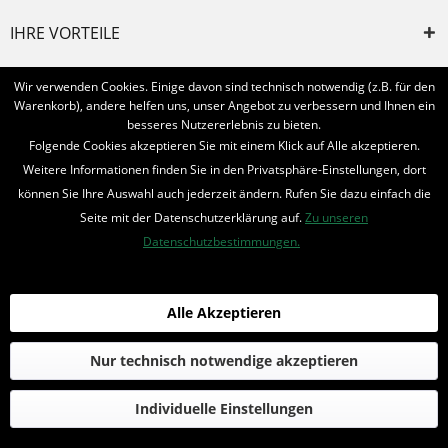
IHRE VORTEILE
INFORMIERT BLEIBEN
Wir verwenden Cookies. Einige davon sind technisch notwendig (z.B. für den
Warenkorb), andere helfen uns, unser Angebot zu verbessern und Ihnen ein
Bestellung widerrufen
besseres Nutzererlebnis zu bieten.
Folgende Cookies akzeptieren Sie mit einem Klick auf Alle akzeptieren.
* Alle Preise inkl. MwSt. und zzgl.
Bearbeitungspauschale
Weitere Informationen finden Sie in den Privatsphäre-Einstellungen, dort
können Sie Ihre Auswahl auch jederzeit ändern. Rufen Sie dazu einfach die
© 2016-2022 Romantruhe - Buchversand, Joachim Otto
Seite mit der Datenschutzerklärung auf.
Zu unseren
die profilschmiede - Internetagentur
Datenschutzbestimmungen.
Alle Akzeptieren
Nur technisch notwendige akzeptieren
Individuelle Einstellungen