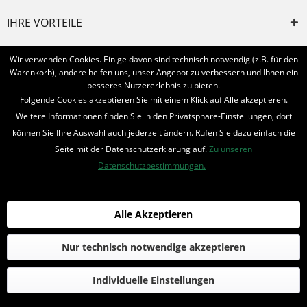
IHRE VORTEILE
INFORMIERT BLEIBEN
Wir verwenden Cookies. Einige davon sind technisch notwendig (z.B. für den
Warenkorb), andere helfen uns, unser Angebot zu verbessern und Ihnen ein
Bestellung widerrufen
besseres Nutzererlebnis zu bieten.
Folgende Cookies akzeptieren Sie mit einem Klick auf Alle akzeptieren.
* Alle Preise inkl. MwSt. und zzgl.
Bearbeitungspauschale
Weitere Informationen finden Sie in den Privatsphäre-Einstellungen, dort
können Sie Ihre Auswahl auch jederzeit ändern. Rufen Sie dazu einfach die
© 2016-2022 Romantruhe - Buchversand, Joachim Otto
Seite mit der Datenschutzerklärung auf.
Zu unseren
die profilschmiede - Internetagentur
Datenschutzbestimmungen.
Alle Akzeptieren
Nur technisch notwendige akzeptieren
Individuelle Einstellungen