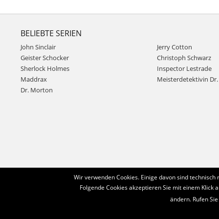
BELIEBTE SERIEN
John Sinclair
Jerry Cotton
Geister Schocker
Christoph Schwarz
Sherlock Holmes
Inspector Lestrade
Maddrax
Meisterdetektivin Dr. 
Dr. Morton
Wir verwenden Cookies. Einige davon sind technisch 
Folgende Cookies akzeptieren Sie mit einem Klick a
ändern. Rufen Sie