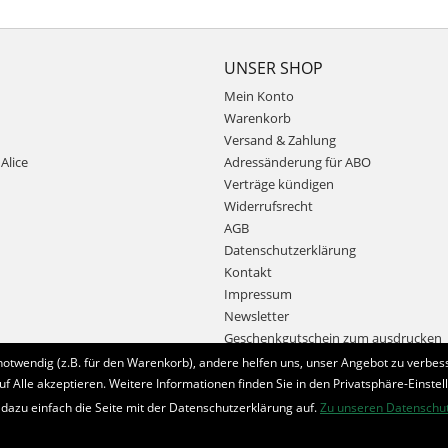
UNSER SHOP
Mein Konto
Warenkorb
Versand & Zahlung
Alice
Adressänderung für ABO
Verträge kündigen
Widerrufsrecht
AGB
Datenschutzerklärung
Kontakt
Impressum
Newsletter
Geschenkgutschein zum ausdrucken
notwendig (z.B. für den Warenkorb), andere helfen uns, unser Angebot zu verbess
uf Alle akzeptieren. Weitere Informationen finden Sie in den Privatsphäre-Einstel
Bestellung widerrufen
 dazu einfach die Seite mit der Datenschutzerklärung auf.
Zu unseren Datenschu
* Alle Preise inkl. MwSt. und zzgl.
Bearbeitungspauschale