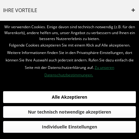
IHRE VORTEILE
INFORMIERT BLEIBEN
Wir verwenden Cookies. Einige davon sind technisch notwendig (z.B. für den
Warenkorb), andere helfen uns, unser Angebot zu verbessern und Ihnen ein
Bestellung widerrufen
besseres Nutzererlebnis zu bieten.
Folgende Cookies akzeptieren Sie mit einem Klick auf Alle akzeptieren.
* Alle Preise inkl. MwSt. und zzgl.
Bearbeitungspauschale
Weitere Informationen finden Sie in den Privatsphäre-Einstellungen, dort
können Sie Ihre Auswahl auch jederzeit ändern. Rufen Sie dazu einfach die
© 2016-2022 Romantruhe - Buchversand, Joachim Otto
Seite mit der Datenschutzerklärung auf.
Zu unseren
die profilschmiede - Internetagentur
Datenschutzbestimmungen.
Alle Akzeptieren
Nur technisch notwendige akzeptieren
Individuelle Einstellungen