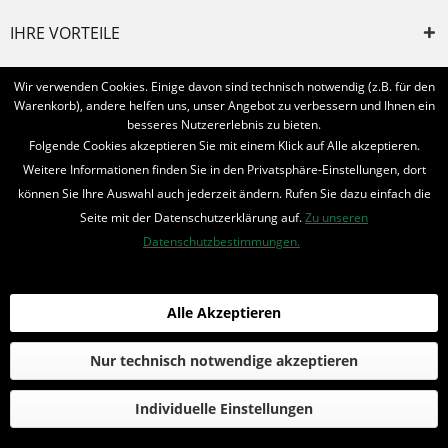
IHRE VORTEILE
INFORMIERT BLEIBEN
Wir verwenden Cookies. Einige davon sind technisch notwendig (z.B. für den
Warenkorb), andere helfen uns, unser Angebot zu verbessern und Ihnen ein
Bestellung widerrufen
besseres Nutzererlebnis zu bieten.
Folgende Cookies akzeptieren Sie mit einem Klick auf Alle akzeptieren.
* Alle Preise inkl. MwSt. und zzgl.
Bearbeitungspauschale
Weitere Informationen finden Sie in den Privatsphäre-Einstellungen, dort
können Sie Ihre Auswahl auch jederzeit ändern. Rufen Sie dazu einfach die
© 2016-2022 Romantruhe - Buchversand, Joachim Otto
Seite mit der Datenschutzerklärung auf.
Zu unseren
die profilschmiede - Internetagentur
Datenschutzbestimmungen.
Alle Akzeptieren
Nur technisch notwendige akzeptieren
Individuelle Einstellungen