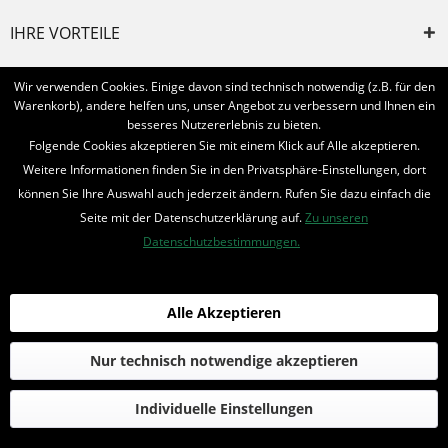
IHRE VORTEILE
INFORMIERT BLEIBEN
Wir verwenden Cookies. Einige davon sind technisch notwendig (z.B. für den
Warenkorb), andere helfen uns, unser Angebot zu verbessern und Ihnen ein
Bestellung widerrufen
besseres Nutzererlebnis zu bieten.
Folgende Cookies akzeptieren Sie mit einem Klick auf Alle akzeptieren.
* Alle Preise inkl. MwSt. und zzgl.
Bearbeitungspauschale
Weitere Informationen finden Sie in den Privatsphäre-Einstellungen, dort
können Sie Ihre Auswahl auch jederzeit ändern. Rufen Sie dazu einfach die
© 2016-2022 Romantruhe - Buchversand, Joachim Otto
Seite mit der Datenschutzerklärung auf.
Zu unseren
die profilschmiede - Internetagentur
Datenschutzbestimmungen.
Alle Akzeptieren
Nur technisch notwendige akzeptieren
Individuelle Einstellungen