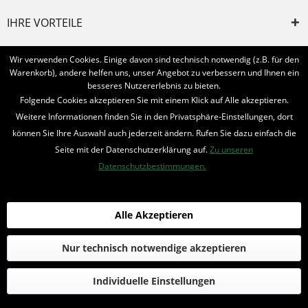
IHRE VORTEILE
INFORMIERT BLEIBEN
Wir verwenden Cookies. Einige davon sind technisch notwendig (z.B. für den
Warenkorb), andere helfen uns, unser Angebot zu verbessern und Ihnen ein
Bestellung widerrufen
besseres Nutzererlebnis zu bieten.
Folgende Cookies akzeptieren Sie mit einem Klick auf Alle akzeptieren.
* Alle Preise inkl. MwSt. und zzgl.
Bearbeitungspauschale
Weitere Informationen finden Sie in den Privatsphäre-Einstellungen, dort
können Sie Ihre Auswahl auch jederzeit ändern. Rufen Sie dazu einfach die
© 2016-2022 Romantruhe - Buchversand, Joachim Otto
Seite mit der Datenschutzerklärung auf.
Zu unseren
die profilschmiede - Internetagentur
Datenschutzbestimmungen.
Alle Akzeptieren
Nur technisch notwendige akzeptieren
Individuelle Einstellungen