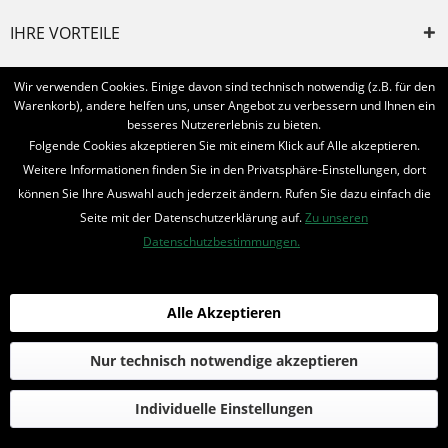
IHRE VORTEILE
INFORMIERT BLEIBEN
Wir verwenden Cookies. Einige davon sind technisch notwendig (z.B. für den
Warenkorb), andere helfen uns, unser Angebot zu verbessern und Ihnen ein
Bestellung widerrufen
besseres Nutzererlebnis zu bieten.
Folgende Cookies akzeptieren Sie mit einem Klick auf Alle akzeptieren.
* Alle Preise inkl. MwSt. und zzgl.
Bearbeitungspauschale
Weitere Informationen finden Sie in den Privatsphäre-Einstellungen, dort
können Sie Ihre Auswahl auch jederzeit ändern. Rufen Sie dazu einfach die
© 2016-2022 Romantruhe - Buchversand, Joachim Otto
Seite mit der Datenschutzerklärung auf.
Zu unseren
die profilschmiede - Internetagentur
Datenschutzbestimmungen.
Alle Akzeptieren
Nur technisch notwendige akzeptieren
Individuelle Einstellungen