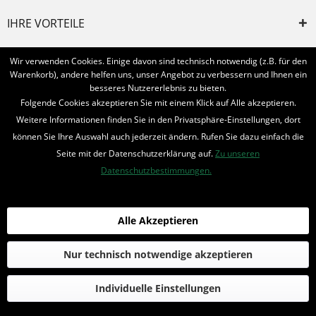
IHRE VORTEILE
INFORMIERT BLEIBEN
Wir verwenden Cookies. Einige davon sind technisch notwendig (z.B. für den
Warenkorb), andere helfen uns, unser Angebot zu verbessern und Ihnen ein
Bestellung widerrufen
besseres Nutzererlebnis zu bieten.
Folgende Cookies akzeptieren Sie mit einem Klick auf Alle akzeptieren.
* Alle Preise inkl. MwSt. und zzgl.
Bearbeitungspauschale
Weitere Informationen finden Sie in den Privatsphäre-Einstellungen, dort
können Sie Ihre Auswahl auch jederzeit ändern. Rufen Sie dazu einfach die
© 2016-2022 Romantruhe - Buchversand, Joachim Otto
Seite mit der Datenschutzerklärung auf.
Zu unseren
die profilschmiede - Internetagentur
Datenschutzbestimmungen.
Alle Akzeptieren
Nur technisch notwendige akzeptieren
Individuelle Einstellungen