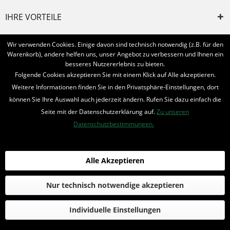
IHRE VORTEILE
INFORMIERT BLEIBEN
Wir verwenden Cookies. Einige davon sind technisch notwendig (z.B. für den
Warenkorb), andere helfen uns, unser Angebot zu verbessern und Ihnen ein
Bestellung widerrufen
besseres Nutzererlebnis zu bieten.
Folgende Cookies akzeptieren Sie mit einem Klick auf Alle akzeptieren.
* Alle Preise inkl. MwSt. und zzgl.
Bearbeitungspauschale
Weitere Informationen finden Sie in den Privatsphäre-Einstellungen, dort
können Sie Ihre Auswahl auch jederzeit ändern. Rufen Sie dazu einfach die
© 2016-2022 Romantruhe - Buchversand, Joachim Otto
Seite mit der Datenschutzerklärung auf.
Zu unseren
die profilschmiede - Internetagentur
Datenschutzbestimmungen.
Alle Akzeptieren
Nur technisch notwendige akzeptieren
Individuelle Einstellungen