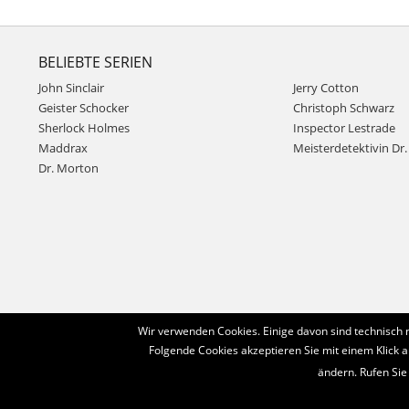
BELIEBTE SERIEN
John Sinclair
Jerry Cotton
Geister Schocker
Christoph Schwarz
Sherlock Holmes
Inspector Lestrade
Maddrax
Meisterdetektivin Dr. 
Dr. Morton
Wir verwenden Cookies. Einige davon sind technisch 
Folgende Cookies akzeptieren Sie mit einem Klick a
ändern. Rufen Sie