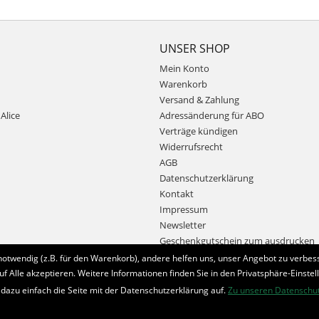
UNSER SHOP
Mein Konto
Warenkorb
Versand & Zahlung
Alice
Adressänderung für ABO
Verträge kündigen
Widerrufsrecht
AGB
Datenschutzerklärung
Kontakt
Impressum
Newsletter
Geschenkgutschein zum ausdrucken
notwendig (z.B. für den Warenkorb), andere helfen uns, unser Angebot zu verbess
uf Alle akzeptieren. Weitere Informationen finden Sie in den Privatsphäre-Einstel
Bestellung widerrufen
 dazu einfach die Seite mit der Datenschutzerklärung auf.
Zu unseren Datenschu
* Alle Preise inkl. MwSt. und zzgl.
Bearbeitungspauschale