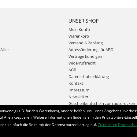
UNSER SHOP
Mein Konto
Warenkorb
Versand & Zahlung
Alice
Adressänderung für ABO
Verträge kündigen
Widerrufsrecht
AGB
Datenschutzerklärung
Kontakt
Impressum
Newsletter
Geschenkgutschein zum ausdrucken
notwendig (z.B. für den Warenkorb), andere helfen uns, unser Angebot zu verbess
uf Alle akzeptieren. Weitere Informationen finden Sie in den Privatsphäre-Einstel
Bestellung widerrufen
 dazu einfach die Seite mit der Datenschutzerklärung auf.
Zu unseren Datenschu
* Alle Preise inkl. MwSt. und zzgl.
Bearbeitungspauschale