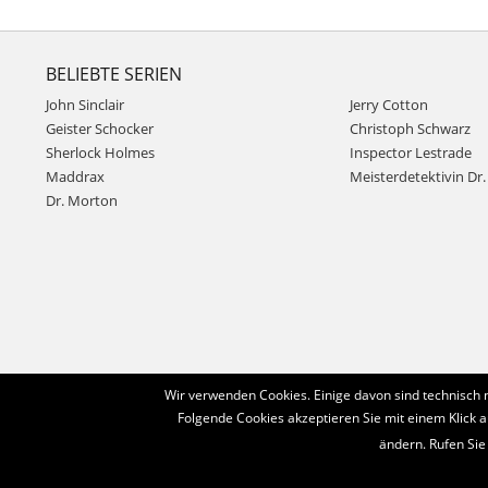
BELIEBTE SERIEN
John Sinclair
Jerry Cotton
Geister Schocker
Christoph Schwarz
Sherlock Holmes
Inspector Lestrade
Maddrax
Meisterdetektivin Dr. 
Dr. Morton
Wir verwenden Cookies. Einige davon sind technisch 
Folgende Cookies akzeptieren Sie mit einem Klick a
ändern. Rufen Sie