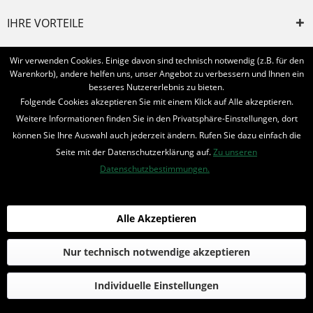
IHRE VORTEILE
INFORMIERT BLEIBEN
Wir verwenden Cookies. Einige davon sind technisch notwendig (z.B. für den
Warenkorb), andere helfen uns, unser Angebot zu verbessern und Ihnen ein
Bestellung widerrufen
besseres Nutzererlebnis zu bieten.
Folgende Cookies akzeptieren Sie mit einem Klick auf Alle akzeptieren.
* Alle Preise inkl. MwSt. und zzgl.
Bearbeitungspauschale
Weitere Informationen finden Sie in den Privatsphäre-Einstellungen, dort
können Sie Ihre Auswahl auch jederzeit ändern. Rufen Sie dazu einfach die
© 2016-2022 Romantruhe - Buchversand, Joachim Otto
Seite mit der Datenschutzerklärung auf.
Zu unseren
die profilschmiede - Internetagentur
Datenschutzbestimmungen.
Alle Akzeptieren
Nur technisch notwendige akzeptieren
Individuelle Einstellungen