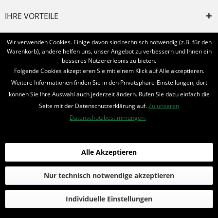
IHRE VORTEILE
INFORMIERT BLEIBEN
Wir verwenden Cookies. Einige davon sind technisch notwendig (z.B. für den
Warenkorb), andere helfen uns, unser Angebot zu verbessern und Ihnen ein
Bestellung widerrufen
besseres Nutzererlebnis zu bieten.
Folgende Cookies akzeptieren Sie mit einem Klick auf Alle akzeptieren.
* Alle Preise inkl. MwSt. und zzgl.
Bearbeitungspauschale
Weitere Informationen finden Sie in den Privatsphäre-Einstellungen, dort
können Sie Ihre Auswahl auch jederzeit ändern. Rufen Sie dazu einfach die
© 2016-2022 Romantruhe - Buchversand, Joachim Otto
Seite mit der Datenschutzerklärung auf.
Zu unseren
die profilschmiede - Internetagentur
Datenschutzbestimmungen.
Alle Akzeptieren
Nur technisch notwendige akzeptieren
Individuelle Einstellungen