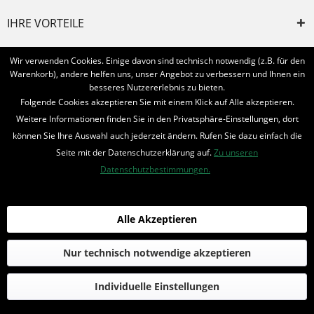
IHRE VORTEILE
INFORMIERT BLEIBEN
Wir verwenden Cookies. Einige davon sind technisch notwendig (z.B. für den
Warenkorb), andere helfen uns, unser Angebot zu verbessern und Ihnen ein
Bestellung widerrufen
besseres Nutzererlebnis zu bieten.
Folgende Cookies akzeptieren Sie mit einem Klick auf Alle akzeptieren.
* Alle Preise inkl. MwSt. und zzgl.
Bearbeitungspauschale
Weitere Informationen finden Sie in den Privatsphäre-Einstellungen, dort
können Sie Ihre Auswahl auch jederzeit ändern. Rufen Sie dazu einfach die
© 2016-2022 Romantruhe - Buchversand, Joachim Otto
Seite mit der Datenschutzerklärung auf.
Zu unseren
die profilschmiede - Internetagentur
Datenschutzbestimmungen.
Alle Akzeptieren
Nur technisch notwendige akzeptieren
Individuelle Einstellungen