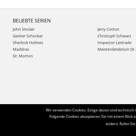
BELIEBTE SERIEN
John Sinclair
Jerry Cotton
Geister Schocker
Christoph Schwarz
Sherlock Holmes
Inspector Lestrade
Maddrax
Meisterdetektivin Dr. 
Dr. Morton
Wir verwenden Cookies. Einige davon sind technisch 
Folgende Cookies akzeptieren Sie mit einem Klick a
ändern. Rufen Sie