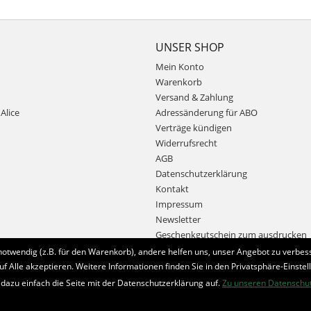
UNSER SHOP
Mein Konto
Warenkorb
Versand & Zahlung
Alice
Adressänderung für ABO
Verträge kündigen
Widerrufsrecht
AGB
Datenschutzerklärung
Kontakt
Impressum
Newsletter
Geschenkgutschein zum ausdrucken
notwendig (z.B. für den Warenkorb), andere helfen uns, unser Angebot zu verbess
uf Alle akzeptieren. Weitere Informationen finden Sie in den Privatsphäre-Einstel
Bestellung widerrufen
 dazu einfach die Seite mit der Datenschutzerklärung auf.
Zu unseren Datenschu
* Alle Preise inkl. MwSt. und zzgl.
Bearbeitungspauschale