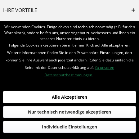
IHRE VORTEILE
INFORMIERT BLEIBEN
Wir verwenden Cookies. Einige davon sind technisch notwendig (z.B. für den
Warenkorb), andere helfen uns, unser Angebot zu verbessern und Ihnen ein
Bestellung widerrufen
besseres Nutzererlebnis zu bieten.
Folgende Cookies akzeptieren Sie mit einem Klick auf Alle akzeptieren.
* Alle Preise inkl. MwSt. und zzgl.
Bearbeitungspauschale
Weitere Informationen finden Sie in den Privatsphäre-Einstellungen, dort
können Sie Ihre Auswahl auch jederzeit ändern. Rufen Sie dazu einfach die
© 2016-2022 Romantruhe - Buchversand, Joachim Otto
Seite mit der Datenschutzerklärung auf.
Zu unseren
die profilschmiede - Internetagentur
Datenschutzbestimmungen.
Alle Akzeptieren
Nur technisch notwendige akzeptieren
Individuelle Einstellungen