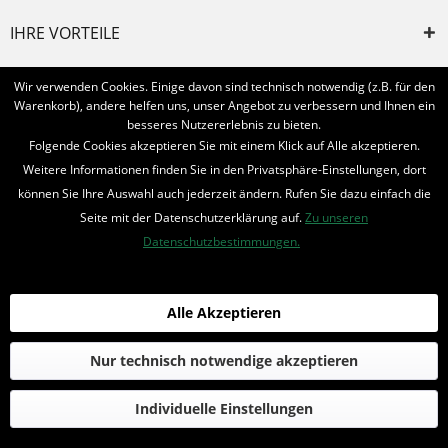
IHRE VORTEILE
INFORMIERT BLEIBEN
Wir verwenden Cookies. Einige davon sind technisch notwendig (z.B. für den
Warenkorb), andere helfen uns, unser Angebot zu verbessern und Ihnen ein
Bestellung widerrufen
besseres Nutzererlebnis zu bieten.
Folgende Cookies akzeptieren Sie mit einem Klick auf Alle akzeptieren.
* Alle Preise inkl. MwSt. und zzgl.
Bearbeitungspauschale
Weitere Informationen finden Sie in den Privatsphäre-Einstellungen, dort
können Sie Ihre Auswahl auch jederzeit ändern. Rufen Sie dazu einfach die
© 2016-2022 Romantruhe - Buchversand, Joachim Otto
Seite mit der Datenschutzerklärung auf.
Zu unseren
die profilschmiede - Internetagentur
Datenschutzbestimmungen.
Alle Akzeptieren
Nur technisch notwendige akzeptieren
Individuelle Einstellungen