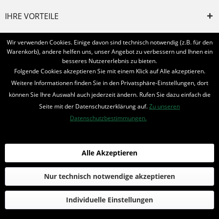
IHRE VORTEILE
INFORMIERT BLEIBEN
Wir verwenden Cookies. Einige davon sind technisch notwendig (z.B. für den
Warenkorb), andere helfen uns, unser Angebot zu verbessern und Ihnen ein
Bestellung widerrufen
besseres Nutzererlebnis zu bieten.
Folgende Cookies akzeptieren Sie mit einem Klick auf Alle akzeptieren.
* Alle Preise inkl. MwSt. und zzgl.
Bearbeitungspauschale
Weitere Informationen finden Sie in den Privatsphäre-Einstellungen, dort
können Sie Ihre Auswahl auch jederzeit ändern. Rufen Sie dazu einfach die
© 2016-2022 Romantruhe - Buchversand, Joachim Otto
Seite mit der Datenschutzerklärung auf.
Zu unseren
die profilschmiede - Internetagentur
Datenschutzbestimmungen.
Alle Akzeptieren
Nur technisch notwendige akzeptieren
Individuelle Einstellungen