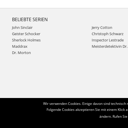
BELIEBTE SERIEN
John Sinclair
Jerry Cotton
Geister Schocker
Christoph Schwarz
Sherlock Holmes
Inspector Lestrade
Maddrax
Meisterdetektivin Dr. 
Dr. Morton
Wir verwenden Cookies. Einige davon sind technisch 
Folgende Cookies akzeptieren Sie mit einem Klick a
ändern. Rufen Sie