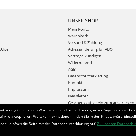
UNSER SHOP
Mein Konto
Warenkorb
Versand & Zahlung
Alice
Adressänderung für ABO
Verträge kündigen
Widerrufsrecht
AGB
Datenschutzerklärung
Kontakt
Impressum
Newsletter
Geschenkgutschein zum ausdrucken
notwendig (z.B. für den Warenkorb), andere helfen uns, unser Angebot zu verbess
uf Alle akzeptieren. Weitere Informationen finden Sie in den Privatsphäre-Einstel
Bestellung widerrufen
 dazu einfach die Seite mit der Datenschutzerklärung auf.
Zu unseren Datenschu
* Alle Preise inkl. MwSt. und zzgl.
Bearbeitungspauschale