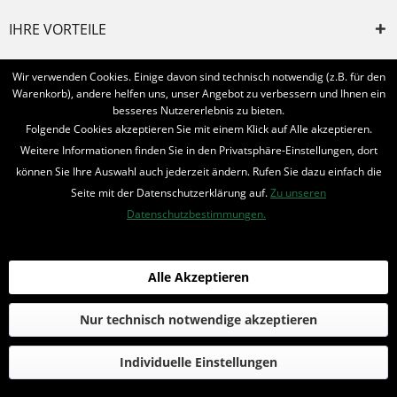
IHRE VORTEILE
INFORMIERT BLEIBEN
Wir verwenden Cookies. Einige davon sind technisch notwendig (z.B. für den
Warenkorb), andere helfen uns, unser Angebot zu verbessern und Ihnen ein
Bestellung widerrufen
besseres Nutzererlebnis zu bieten.
Folgende Cookies akzeptieren Sie mit einem Klick auf Alle akzeptieren.
* Alle Preise inkl. MwSt. und zzgl.
Bearbeitungspauschale
Weitere Informationen finden Sie in den Privatsphäre-Einstellungen, dort
können Sie Ihre Auswahl auch jederzeit ändern. Rufen Sie dazu einfach die
© 2016-2022 Romantruhe - Buchversand, Joachim Otto
Seite mit der Datenschutzerklärung auf.
Zu unseren
die profilschmiede - Internetagentur
Datenschutzbestimmungen.
Alle Akzeptieren
Nur technisch notwendige akzeptieren
Individuelle Einstellungen