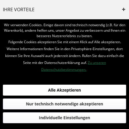
IHRE VORTEILE
INFORMIERT BLEIBEN
Wir verwenden Cookies. Einige davon sind technisch notwendig (z.B. für den
Warenkorb), andere helfen uns, unser Angebot zu verbessern und Ihnen ein
Bestellung widerrufen
besseres Nutzererlebnis zu bieten.
Folgende Cookies akzeptieren Sie mit einem Klick auf Alle akzeptieren.
* Alle Preise inkl. MwSt. und zzgl.
Bearbeitungspauschale
Weitere Informationen finden Sie in den Privatsphäre-Einstellungen, dort
können Sie Ihre Auswahl auch jederzeit ändern. Rufen Sie dazu einfach die
© 2016-2022 Romantruhe - Buchversand, Joachim Otto
Seite mit der Datenschutzerklärung auf.
Zu unseren
die profilschmiede - Internetagentur
Datenschutzbestimmungen.
Alle Akzeptieren
Nur technisch notwendige akzeptieren
Individuelle Einstellungen