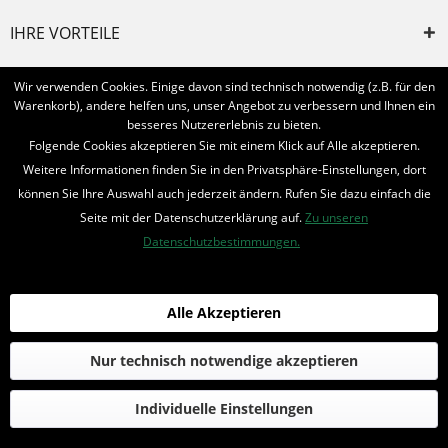
IHRE VORTEILE
INFORMIERT BLEIBEN
Wir verwenden Cookies. Einige davon sind technisch notwendig (z.B. für den
Warenkorb), andere helfen uns, unser Angebot zu verbessern und Ihnen ein
Bestellung widerrufen
besseres Nutzererlebnis zu bieten.
Folgende Cookies akzeptieren Sie mit einem Klick auf Alle akzeptieren.
* Alle Preise inkl. MwSt. und zzgl.
Bearbeitungspauschale
Weitere Informationen finden Sie in den Privatsphäre-Einstellungen, dort
können Sie Ihre Auswahl auch jederzeit ändern. Rufen Sie dazu einfach die
© 2016-2022 Romantruhe - Buchversand, Joachim Otto
Seite mit der Datenschutzerklärung auf.
Zu unseren
die profilschmiede - Internetagentur
Datenschutzbestimmungen.
Alle Akzeptieren
Nur technisch notwendige akzeptieren
Individuelle Einstellungen