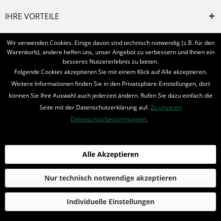
IHRE VORTEILE
INFORMIERT BLEIBEN
Wir verwenden Cookies. Einige davon sind technisch notwendig (z.B. für den
Warenkorb), andere helfen uns, unser Angebot zu verbessern und Ihnen ein
Bestellung widerrufen
besseres Nutzererlebnis zu bieten.
Folgende Cookies akzeptieren Sie mit einem Klick auf Alle akzeptieren.
* Alle Preise inkl. MwSt. und zzgl.
Bearbeitungspauschale
Weitere Informationen finden Sie in den Privatsphäre-Einstellungen, dort
können Sie Ihre Auswahl auch jederzeit ändern. Rufen Sie dazu einfach die
© 2016-2022 Romantruhe - Buchversand, Joachim Otto
Seite mit der Datenschutzerklärung auf.
Zu unseren
die profilschmiede - Internetagentur
Datenschutzbestimmungen.
Alle Akzeptieren
Nur technisch notwendige akzeptieren
Individuelle Einstellungen