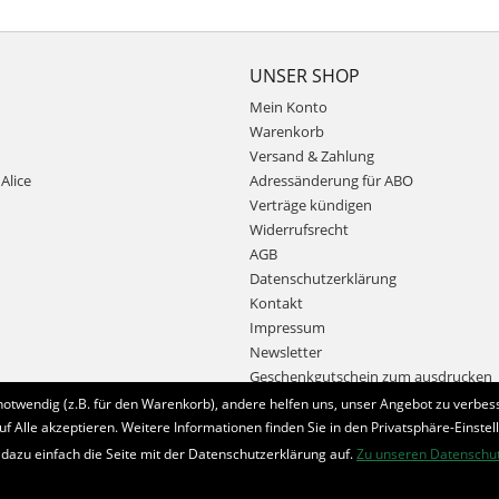
UNSER SHOP
Mein Konto
Warenkorb
Versand & Zahlung
Alice
Adressänderung für ABO
Verträge kündigen
Widerrufsrecht
AGB
Datenschutzerklärung
Kontakt
Impressum
Newsletter
Geschenkgutschein zum ausdrucken
notwendig (z.B. für den Warenkorb), andere helfen uns, unser Angebot zu verbess
uf Alle akzeptieren. Weitere Informationen finden Sie in den Privatsphäre-Einstel
Bestellung widerrufen
 dazu einfach die Seite mit der Datenschutzerklärung auf.
Zu unseren Datenschu
* Alle Preise inkl. MwSt. und zzgl.
Bearbeitungspauschale