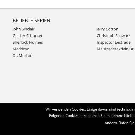
BELIEBTE SERIEN
John Sinclair
Jerry Cotton
Geister Schocker
Christoph Schwarz
Sherlock Holmes
Inspector Lestrade
Maddrax
Meisterdetektivin Dr. 
Dr. Morton
Wir verwenden Cookies. Einige davon sind technisch 
Folgende Cookies akzeptieren Sie mit einem Klick a
ändern. Rufen Sie