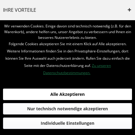
IHRE VORTEILE
INFORMIERT BLEIBEN
Wir verwenden Cookies. Einige davon sind technisch notwendig (z.B. für den
Warenkorb), andere helfen uns, unser Angebot zu verbessern und Ihnen ein
Bestellung widerrufen
besseres Nutzererlebnis zu bieten.
Folgende Cookies akzeptieren Sie mit einem Klick auf Alle akzeptieren.
* Alle Preise inkl. MwSt. und zzgl.
Bearbeitungspauschale
Weitere Informationen finden Sie in den Privatsphäre-Einstellungen, dort
können Sie Ihre Auswahl auch jederzeit ändern. Rufen Sie dazu einfach die
© 2016-2022 Romantruhe - Buchversand, Joachim Otto
Seite mit der Datenschutzerklärung auf.
Zu unseren
die profilschmiede - Internetagentur
Datenschutzbestimmungen.
Alle Akzeptieren
Nur technisch notwendige akzeptieren
Individuelle Einstellungen