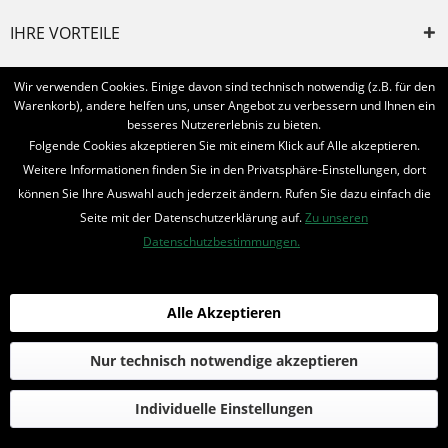
IHRE VORTEILE
INFORMIERT BLEIBEN
Wir verwenden Cookies. Einige davon sind technisch notwendig (z.B. für den
Warenkorb), andere helfen uns, unser Angebot zu verbessern und Ihnen ein
Bestellung widerrufen
besseres Nutzererlebnis zu bieten.
Folgende Cookies akzeptieren Sie mit einem Klick auf Alle akzeptieren.
* Alle Preise inkl. MwSt. und zzgl.
Bearbeitungspauschale
Weitere Informationen finden Sie in den Privatsphäre-Einstellungen, dort
können Sie Ihre Auswahl auch jederzeit ändern. Rufen Sie dazu einfach die
© 2016-2022 Romantruhe - Buchversand, Joachim Otto
Seite mit der Datenschutzerklärung auf.
Zu unseren
die profilschmiede - Internetagentur
Datenschutzbestimmungen.
Alle Akzeptieren
Nur technisch notwendige akzeptieren
Individuelle Einstellungen