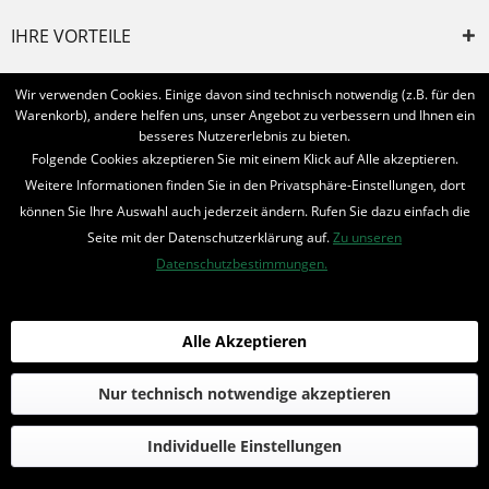
IHRE VORTEILE
INFORMIERT BLEIBEN
Wir verwenden Cookies. Einige davon sind technisch notwendig (z.B. für den
Warenkorb), andere helfen uns, unser Angebot zu verbessern und Ihnen ein
Bestellung widerrufen
besseres Nutzererlebnis zu bieten.
Folgende Cookies akzeptieren Sie mit einem Klick auf Alle akzeptieren.
* Alle Preise inkl. MwSt. und zzgl.
Bearbeitungspauschale
Weitere Informationen finden Sie in den Privatsphäre-Einstellungen, dort
können Sie Ihre Auswahl auch jederzeit ändern. Rufen Sie dazu einfach die
© 2016-2022 Romantruhe - Buchversand, Joachim Otto
Seite mit der Datenschutzerklärung auf.
Zu unseren
die profilschmiede - Internetagentur
Datenschutzbestimmungen.
Alle Akzeptieren
Nur technisch notwendige akzeptieren
Individuelle Einstellungen