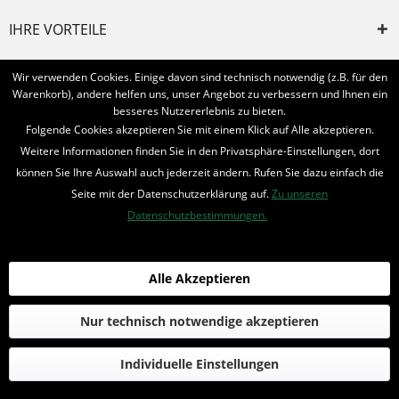
IHRE VORTEILE
INFORMIERT BLEIBEN
Wir verwenden Cookies. Einige davon sind technisch notwendig (z.B. für den
Warenkorb), andere helfen uns, unser Angebot zu verbessern und Ihnen ein
Bestellung widerrufen
besseres Nutzererlebnis zu bieten.
Folgende Cookies akzeptieren Sie mit einem Klick auf Alle akzeptieren.
* Alle Preise inkl. MwSt. und zzgl.
Bearbeitungspauschale
Weitere Informationen finden Sie in den Privatsphäre-Einstellungen, dort
können Sie Ihre Auswahl auch jederzeit ändern. Rufen Sie dazu einfach die
© 2016-2022 Romantruhe - Buchversand, Joachim Otto
Seite mit der Datenschutzerklärung auf.
Zu unseren
die profilschmiede - Internetagentur
Datenschutzbestimmungen.
Alle Akzeptieren
Nur technisch notwendige akzeptieren
Individuelle Einstellungen