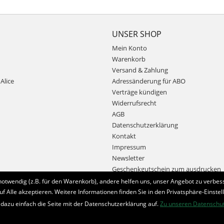
UNSER SHOP
Mein Konto
Warenkorb
Versand & Zahlung
Alice
Adressänderung für ABO
Verträge kündigen
Widerrufsrecht
AGB
Datenschutzerklärung
Kontakt
Impressum
Newsletter
Geschenkgutschein zum ausdrucken
notwendig (z.B. für den Warenkorb), andere helfen uns, unser Angebot zu verbess
uf Alle akzeptieren. Weitere Informationen finden Sie in den Privatsphäre-Einstel
Bestellung widerrufen
 dazu einfach die Seite mit der Datenschutzerklärung auf.
Zu unseren Datenschu
* Alle Preise inkl. MwSt. und zzgl.
Bearbeitungspauschale