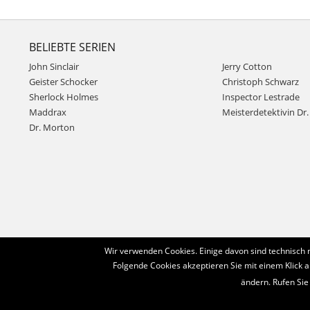
BELIEBTE SERIEN
John Sinclair
Jerry Cotton
Geister Schocker
Christoph Schwarz
Sherlock Holmes
Inspector Lestrade
Maddrax
Meisterdetektivin Dr. 
Dr. Morton
Wir verwenden Cookies. Einige davon sind technisch 
Folgende Cookies akzeptieren Sie mit einem Klick a
ändern. Rufen Sie