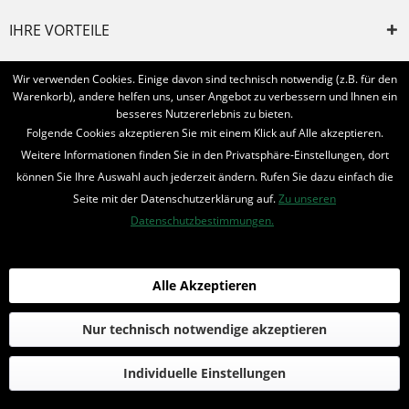
IHRE VORTEILE
INFORMIERT BLEIBEN
Wir verwenden Cookies. Einige davon sind technisch notwendig (z.B. für den
Warenkorb), andere helfen uns, unser Angebot zu verbessern und Ihnen ein
Bestellung widerrufen
besseres Nutzererlebnis zu bieten.
Folgende Cookies akzeptieren Sie mit einem Klick auf Alle akzeptieren.
* Alle Preise inkl. MwSt. und zzgl.
Bearbeitungspauschale
Weitere Informationen finden Sie in den Privatsphäre-Einstellungen, dort
können Sie Ihre Auswahl auch jederzeit ändern. Rufen Sie dazu einfach die
© 2016-2022 Romantruhe - Buchversand, Joachim Otto
Seite mit der Datenschutzerklärung auf.
Zu unseren
die profilschmiede - Internetagentur
Datenschutzbestimmungen.
Alle Akzeptieren
Nur technisch notwendige akzeptieren
Individuelle Einstellungen