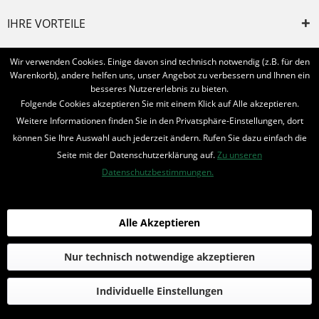
IHRE VORTEILE
INFORMIERT BLEIBEN
Wir verwenden Cookies. Einige davon sind technisch notwendig (z.B. für den
Warenkorb), andere helfen uns, unser Angebot zu verbessern und Ihnen ein
Bestellung widerrufen
besseres Nutzererlebnis zu bieten.
Folgende Cookies akzeptieren Sie mit einem Klick auf Alle akzeptieren.
* Alle Preise inkl. MwSt. und zzgl.
Bearbeitungspauschale
Weitere Informationen finden Sie in den Privatsphäre-Einstellungen, dort
können Sie Ihre Auswahl auch jederzeit ändern. Rufen Sie dazu einfach die
© 2016-2022 Romantruhe - Buchversand, Joachim Otto
Seite mit der Datenschutzerklärung auf.
Zu unseren
die profilschmiede - Internetagentur
Datenschutzbestimmungen.
Alle Akzeptieren
Nur technisch notwendige akzeptieren
Individuelle Einstellungen